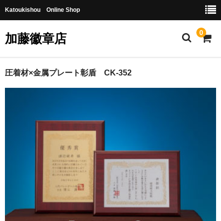
Katoukishou Online Shop
0
加藤徽章店
HOME
圧着材×金属プレート彰盾 CK-352
商品一覧
ショッピングガイド
ご注文の流れ
彫刻・加工について
会社概要
お問合せ
カート