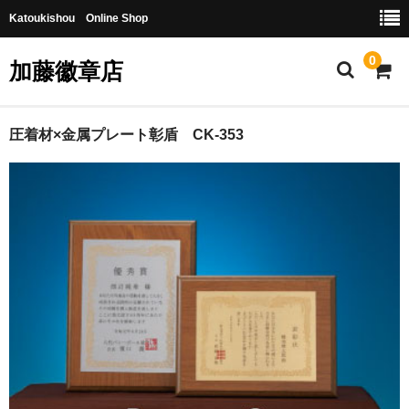
Katoukishou Online Shop
0
加藤徽章店
HOME
圧着材×金属プレート彰盾 CK-353
商品一覧
ショッピングガイド
ご注文の流れ
彫刻・加工について
会社概要
お問合せ
カート