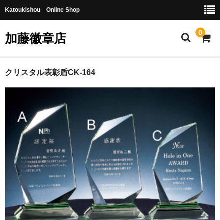
Katoukishou Online Shop
0
加藤徽章店
HOME
クリスタル表彰盾CK-164
商品一覧
ショッピングガイド
ご注文の流れ
彫刻・加工について
会社概要
お問合せ
カート